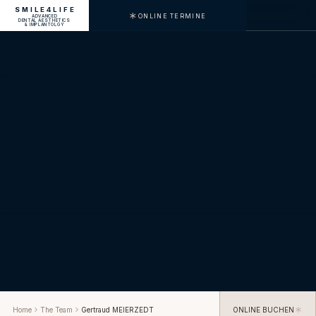
SMILE4LIFE
ONLINE TERMINE
ADVANCED
MENU
DENTAL AESTHETICS
& IMPLANTOLGY
Home
The Team
Gertraud MEIERZEDT
ONLINE BUCHEN