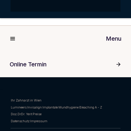
Menu
Online Termin
Ihr Zahnarzt in Wien
Lumineers
Invisalign
Implantate
Mundhygiene
Bleaching
A - Z
Doz.DrDr. Yerit
Preise
Datenschutz
Impressum