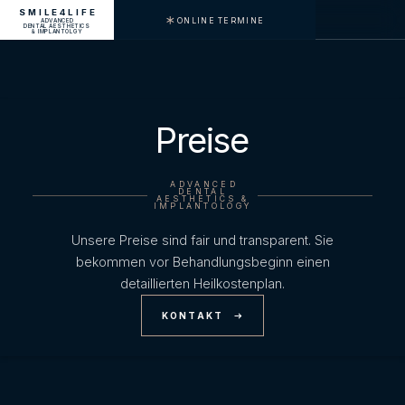
SMILE4LIFE
ONLINE TERMINE
ADVANCED
MENU
DENTAL AESTHETICS
& IMPLANTOLGY
Preise
ADVANCED
DENTAL
AESTHETICS &
IMPLANTOLOGY
Unsere Preise sind fair und transparent. Sie
bekommen vor Behandlungsbeginn einen
detaillierten Heilkostenplan.
KONTAKT