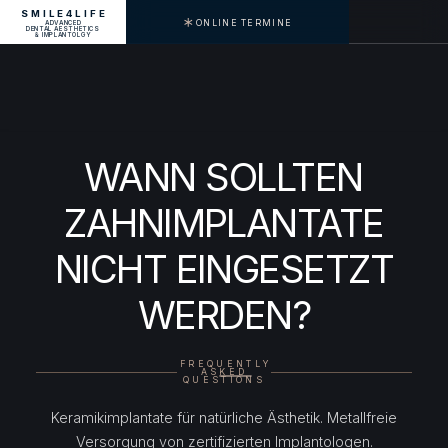
SMILE4LIFE
ONLINE TERMINE
ADVANCED
MENU
DENTAL AESTHETICS
& IMPLANTOLGY
WANN SOLLTEN
ZAHNIMPLANTATE
NICHT EINGESETZT
WERDEN?
FREQUENTLY
ASKED
QUESTIONS
Keramikimplantate für natürliche Ästhetik. Metallfreie
Versorgung von zertifizierten Implantologen.