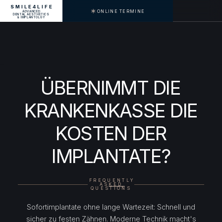
SMILE4LIFE
ONLINE TERMINE
ADVANCED
MENU
DENTAL AESTHETICS
& IMPLANTOLGY
ÜBERNIMMT DIE
KRANKENKASSE DIE
KOSTEN DER
IMPLANTATE?
FREQUENTLY
ASKED
QUESTIONS
Sofortimplantate ohne lange Wartezeit: Schnell und
sicher zu festen Zähnen. Moderne Technik macht's