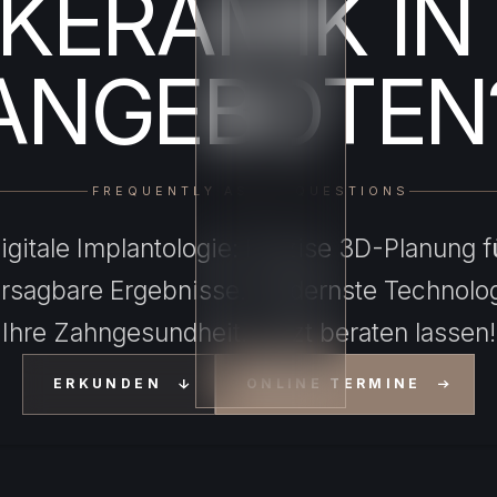
KERAMIK IN
ANGEBOTEN
FREQUENTLY ASKED QUESTIONS
igitale Implantologie: Präzise 3D-Planung f
rsagbare Ergebnisse. Modernste Technolog
Ihre Zahngesundheit. Jetzt beraten lassen!
ERKUNDEN
ONLINE TERMINE