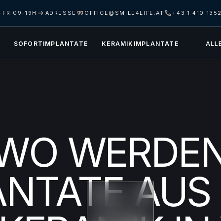
-FR 09-19H
ADRESSE
OFFICE@SMILE4LIFE.AT
+43 1 410 135
SOFORTIMPLANTATE
KERAMIKIMPLANTATE
ALL
WO WERDE
ANTATE AUS 