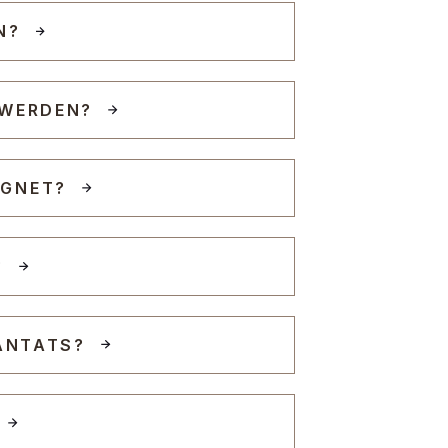
N?
 WERDEN?
IGNET?
?
LANTATS?