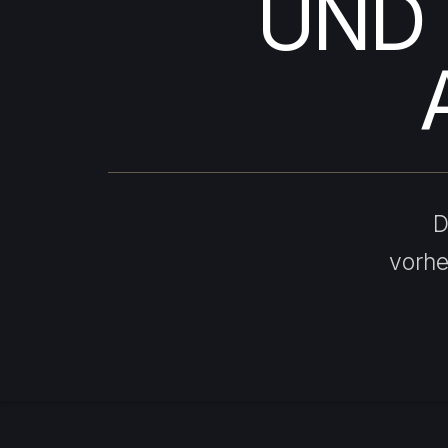
UND 
D
vorhe