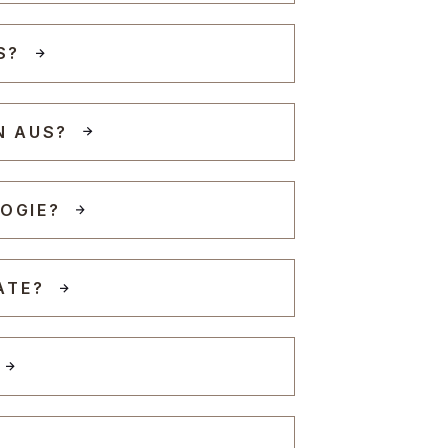
S?
N AUS?
OGIE?
ATE?