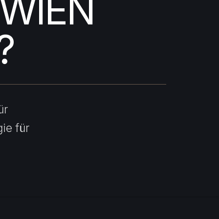
 WIEN
?
ür
ie für